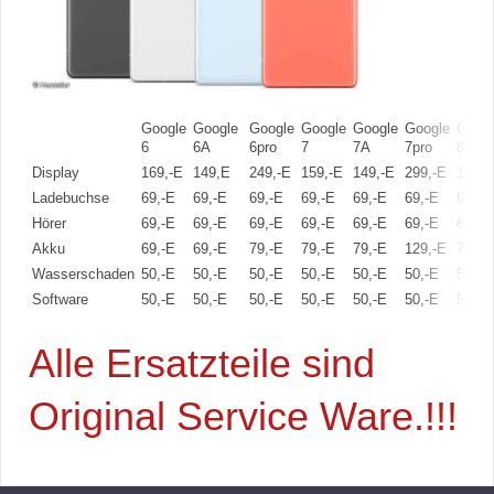
Google
Google
Google
Google
Google
Google
Goog
6
6A
6pro
7
7A
7pro
8
Display
169,-E
149,E
249,-E
159,-E
149,-E
299,-E
189,-
Ladebuchse
69,-E
69,-E
69,-E
69,-E
69,-E
69,-E
69,-E
Hörer
69,-E
69,-E
69,-E
69,-E
69,-E
69,-E
69,-E
Akku
69,-E
69,-E
79,-E
79,-E
79,-E
129,-E
79,-E
Wasserschaden
50,-E
50,-E
50,-E
50,-E
50,-E
50,-E
50,-E
Software
50,-E
50,-E
50,-E
50,-E
50,-E
50,-E
50,-E
Alle Ersatzteile sind
Original Service Ware.!!!